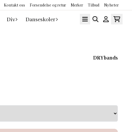
Kontakt oss
Forsendelse og retur
Merker
Tilbud
Nyheter
Div
Danseskoler
DRYbands
tter som er designet for å beskytte håndleddene dine
r du turner i skranken .Eliminerer eller reduserer
delen kan brettes opp over
sikkerhet og komfort . Dette er noe alle som
er months mean warmer
them
et on/off . Here are some TIPS to HELP!
in the summer months or when hands are sweaty : Put
 and wrists. To take DRYbands OFF after