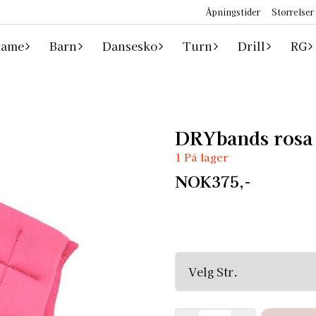
Åpningstider
Størrelser
ame
Barn
Dansesko
Turn
Drill
RG
DRYbands rosa
1 På lager
NOK375,-
DRYBANDS er håndleddsbesky
mot gnisninger og hudriv nå
rifter, blemmer og slitasje på håndleddet. Den nedre 
borrelås eller spenner på gripper for 
turner i skranken bør benytte seg av . QUICK TIPS Summ
weather and more sweating!! DRYbands are designed not to slip. This makes 
great to wear, but sometimes difficult to g
To slip DRYbands ON easily 
a bit of chalk on the backs of your hands