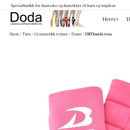
Hopp til innhold
Spesialbutikk for dansesko og danseklær til barn og ungdom
Herre
D
Hjem
/
Turn
/
Gymnastikk reimer
/
Dame
/
DRYbands rosa