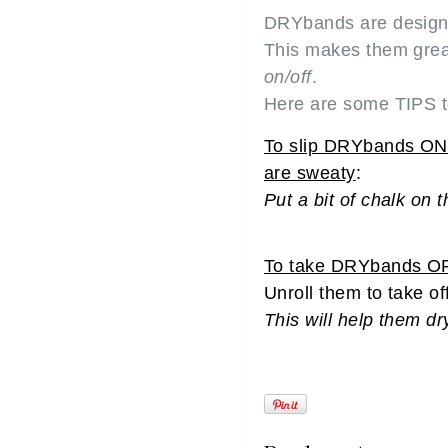
DRYbands are designe
This makes them grea
on/off
.
Here are some TIPS 
To slip DRYbands ON 
are sweaty
:
Put a bit of chalk on
To take DRYbands OFF
Unroll them to take of
This will help them dr