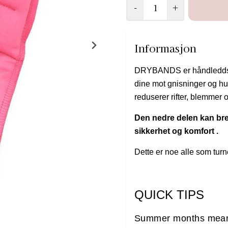
a good bars rotation : Unroll them to take off. This will help them dry out better
-
+
also!
Informasjon
DRYBANDS er håndleddsbe
dine mot gnisninger og hud
reduserer rifter, blemmer 
Den nedre delen kan bret
sikkerhet og komfort .
Dette er noe alle som turn
QUICK TIPS
Summer months mean 