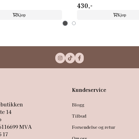
430,-
Kjøp
Kjøp
Kundeservice
ebutikken
Blogg
te 14
Tilbud
o
86116699 MVA
Forsendelse og retur
5 17
Om oss