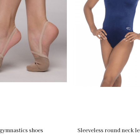
 gymnastics shoes
Sleeveless round neck leo