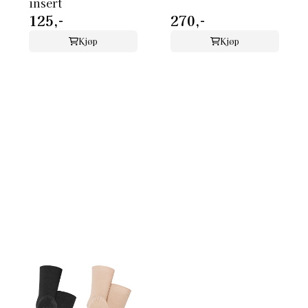
insert
125,-
270,-
Kjøp
Kjøp