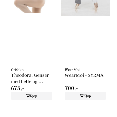
Grishko
Wear Moi
Theodora, Genser
WearMoi - SYRMA
med hette og ...
675,-
700,-
Kjøp
Kjøp