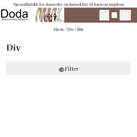
Spesialbutikk for dansesko og danseklær til barn og ungdom
Hopp til innhold
Hjem
/
Div
/
Div
Div
Filter