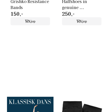
Grishko Resistance
Halfshoes in
Bands
genuine ...
150,-
250,-
Kjøp
Kjøp