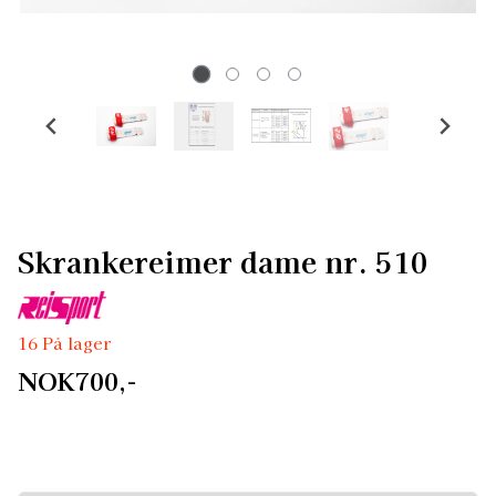
Skrankereimer dame nr. 510
16 På lager
NOK700,-
Husk å kjøpe svettebånd. Reisport universal
håndleddsreimer fra Swiss, til dame/jente
Håndledsreimen er konstruert med to hull til fingrene, og
en gummirull som er limt og sydd fast til reimen. Reimen