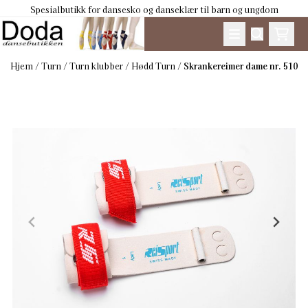
Spesialbutikk for dansesko og danseklær til barn og ungdom
Hopp til innhold
Hjem
/
Turn
/
Turn klubber
/
Hødd Turn
/
Skrankereimer dame nr. 510