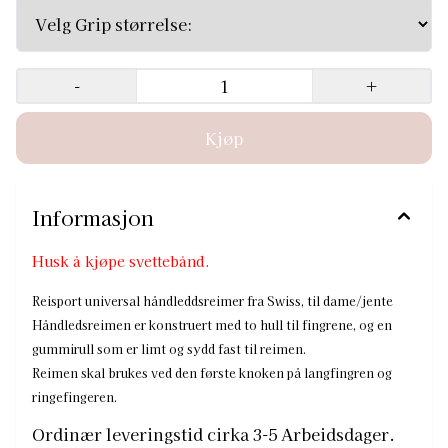
skal brukes ved den første knoken på langfingren og
ringefingeren. Ordinær leveringstid cirka 3-5
Arbeidsdager. Quick Tips: Before using your grips for
the first time, take them to your gym coach in the factory
bag and have the coach verify your size. If the grips are
-
+
damaged, dirtied, or altered in any way, we cannot accept
a return or exchange. Once your coach has confirmed
you have the correct size, have your coach demonstrate
the appropriate method to wrap your wrist and hands into
the grips. It is highly recommended to have either
wristbands or plenty of athletic tape on your wrists
before using any grips.
Informasjon
Husk å kjøpe svettebånd.
Reisport universal håndleddsreimer fra Swiss, til dame/jente
Håndledsreimen er konstruert med to hull til fingrene, og en
gummirull som er limt og sydd fast til reimen.
Reimen skal brukes ved den første knoken på langfingren og
ringefingeren.
Ordinær leveringstid cirka 3-5 Arbeidsdager.