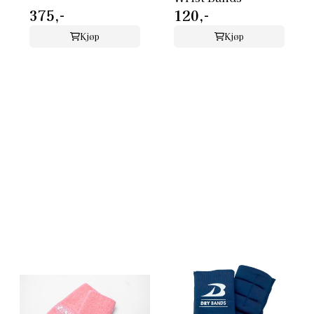
375,-
120,-
Kjøp
Kjøp