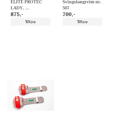
ELITE PROTEC
Svingstangreim nr.
LADY, ...
507
875,-
700,-
Kjøp
Kjøp