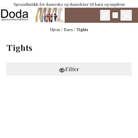
Spesialbutikk for dansesko og danseklær til barn og ungdom
Hopp til innhold
Hjem
/
Barn
/
Tights
Tights
Filter