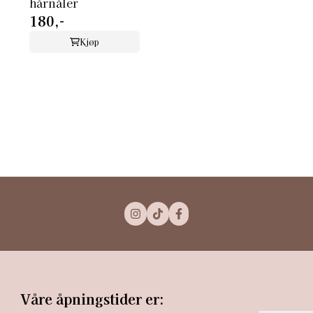
hårnåler
180,-
Kjøp
Våre åpningstider er: