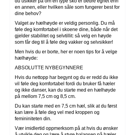
du usikker på om en type sko er bedre egnet enn
en annen, eller hvilken såle som fungerer best for
dine behov?
Valget av hælhøyde er veldig personlig. Du må
føle deg komfortabel i skoene dine, både når det
gjelder stabilitet og selvtillit: så velg en høyde
som får deg til å føle deg vakker og selvsikker!
Men hvis du er borte, her er noen tips for å velge
hælhøyde:
ABSOLUTTE NYBEGYNNERE
Hvis du nettopp har begynt og du er redd du ikke
vil føle deg komfortabel fordi du bruker få hæler
og ikke danser, kan du starte med en hælhøyde
på mellom 7,5 cm og 8,5 cm.
Du kan starte med en 7,5 cm hæl, slik at du først
kan lære å føle deg vel med kroppen og
femininiteten din.
Vær imidlertid oppmerksom på at hvis du ønsker
å utvikle deg og lære å styre balansen på hæler,