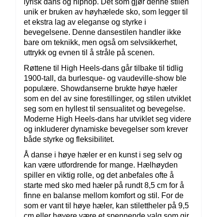
lyrisk dans og hiphop. Det som gjør denne stilen
unik er bruken av høyhælede sko, som legger til
et ekstra lag av eleganse og styrke i
bevegelsene. Denne dansestilen handler ikke
bare om teknikk, men også om selvsikkerhet,
uttrykk og evnen til å stråle på scenen.
Røttene til High Heels-dans går tilbake til tidlig
1900-tall, da burlesque- og vaudeville-show ble
populære. Showdanserne brukte høye hæler
som en del av sine forestillinger, og stilen utviklet
seg som en hyllest til sensualitet og bevegelse.
Moderne High Heels-dans har utviklet seg videre
og inkluderer dynamiske bevegelser som krever
både styrke og fleksibilitet.
Å danse i høye hæler er en kunst i seg selv og
kan være utfordrende for mange. Hælhøyden
spiller en viktig rolle, og det anbefales ofte å
starte med sko med hæler på rundt 8,5 cm for å
finne en balanse mellom komfort og stil. For de
som er vant til høye hæler, kan stilettheler på 9,5
cm eller høyere være et spennende valg som gir