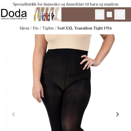
Spesialbutikk for dansesko og danseklær til barn og ungdom
Hopp til innhold
Hjem
/
Div
/
Tights
/
Sort XXL Transition Tight 1916