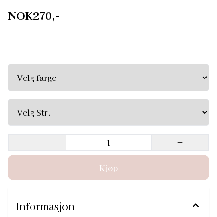
NOK270,-
Tights med hull under fot. Perfekt til bruk med tåspissko.
Denne tightsen har en bred, myk strikk i livet. Matte
semi-opaque tights that are ideal for all types of dance.
Features a comfortable 1" plush waistband and dyed-to-
match Coolmax® gusset for cool, dry comfort. 86%
Supplex®, 14% Lycra®.
-
+
Informasjon