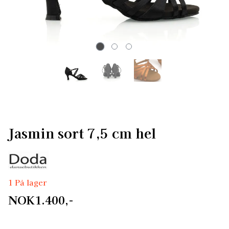
Jasmin sort 7,5 cm hel
1 På lager
NOK1.400,-
Sort dansesko i sateng med fem bånd foran, åpen tå.