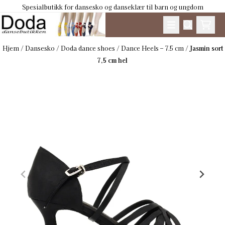
Spesialbutikk for dansesko og danseklær til barn og ungdom
Hopp til innhold
Hjem
/
Dansesko
/
Doda dance shoes
/
Dance Heels – 7.5 cm
/
Jasmin sort
7,5 cm hel