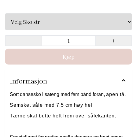
Semsket såle med 7,5 cm høy hel Tærne skal butte helt
frem over sålekanten. Spesiallaget for profesjonalle
dansere og best egnet til latindans. Superflex sko, egnet
til pointing. Meget fleksibel såle. Husk bruk av stålbørste
for rengjøring av sålen.
-
+
Informasjon
Sort dansesko i sateng med fem bånd foran,
åpen tå.
Semsket såle med 7,5 cm høy hel
Tærne skal butte helt frem over sålekanten.