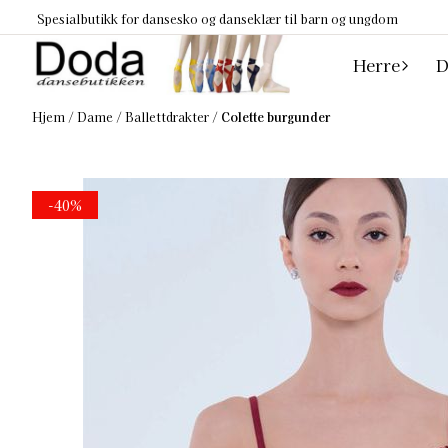
Hopp til innhold
Spesialbutikk for dansesko og danseklær til barn og ungdom
Herre
D
Hjem
/
Dame
/
Ballettdrakter
/
Colette burgunder
-40%