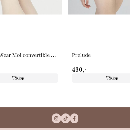
Wear Moi convertible ...
Prelude
430,-
Kjøp
Kjøp