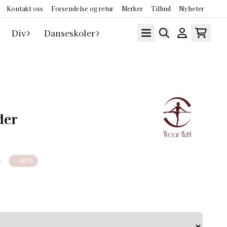
Kontakt oss
Forsendelse og retur
Merker
Tilbud
Nyheter
Div
Danseskoler
der
-
- 40%
 dette en fin drakt til danseklasse, samt forestillinger.
Ta kontakt for andre farger og str.