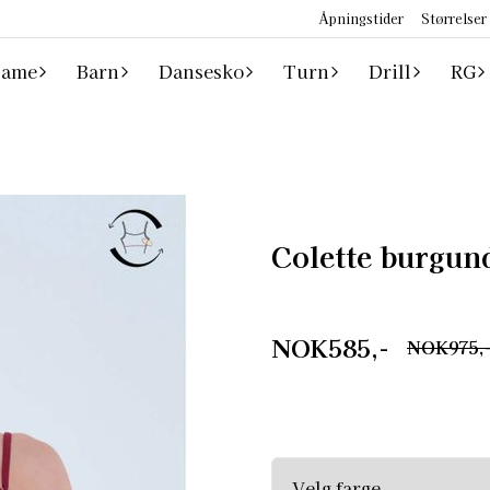
Åpningstider
Størrelser
ame
Barn
Dansesko
Turn
Drill
RG
Colette burgun
NOK585,-
NOK975,
Wear Moi Dansedrakter er ofte små i str. Les vår størrelse anbefaling. Ønsker dere
en fin enkel nivådrakt, så er