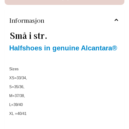
Informasjon
Små i str.
Halfshoes in genuine Alcantara®
S
izes
XS=33/34,
S=35/36,
M=37/38,
L=39/40
XL =40/41