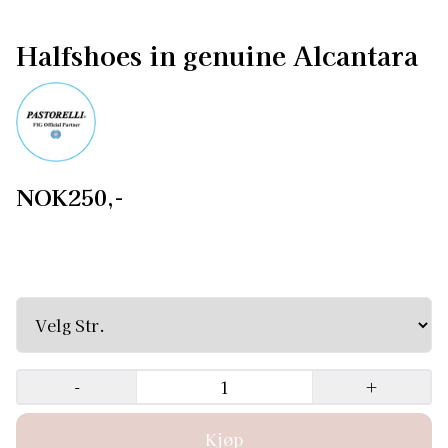
Halfshoes in genuine Alcantara
NOK250,-
Små i str. Halfshoes in genuine Alcantara® S izes
XS=33/34, S=35/36, M=37/38, L=39/40 XL =40/41 Husk
at skoene må være trange, de utvider seg.
-
+