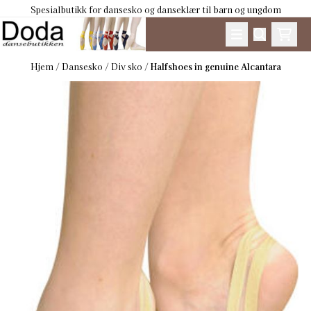
Spesialbutikk for dansesko og danseklær til barn og ungdom
Hopp til innhold
Hjem
/
Dansesko
/
Div sko
/
Halfshoes in genuine Alcantara