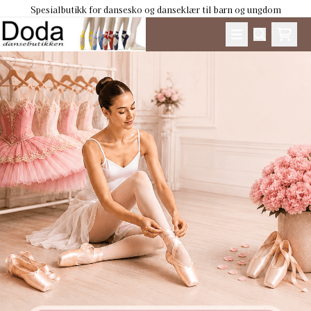
Spesialbutikk for dansesko og danseklær til barn og ungdom
Hopp til innhold