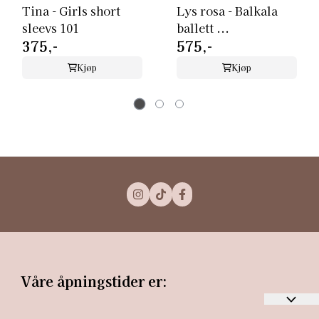
Tina - Girls short
Lys rosa - Balkala
sleevs 101
ballett ...
375,-
575,-
Kjøp
Kjøp
Våre åpningstider er: