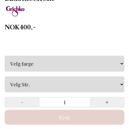
NOK400,-
NY VARMEBEHOLDNING Den nye kolleksjonen Heat
Retention Wear er designet med en blanding av
høyteknologiske materialer og innsidekunnskap om
dansernes behov. Med det nye membranbelagte stoffet
kan du enkelt minimere tiden som trengs for oppvarming.
Mikroklimaet er effektivt bevart mellom huden og stoffet
som garanterer raskere oppvarming samtidig som det
forblir fleksibelt og komfortabelt. Shorts med
badstueeffekt er laget av 100 % polyester spesielt for
trening og aerobic.
-
+