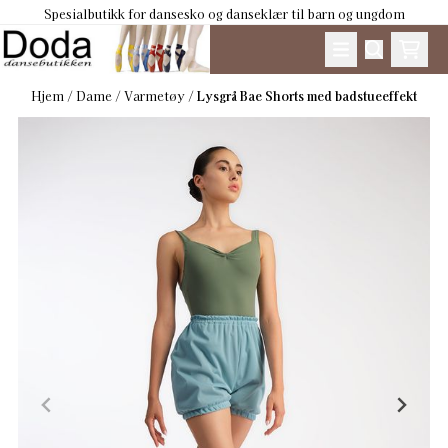
Spesialbutikk for dansesko og danseklær til barn og ungdom
Hopp til innhold
Hjem
/
Dame
/
Varmetøy
/
Lysgrå Bae Shorts med badstueeffekt